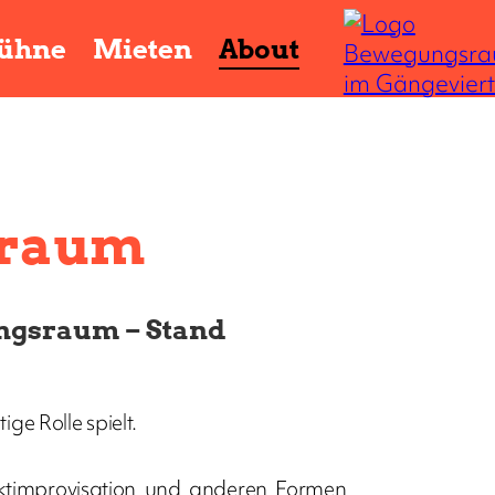
ühne
Mieten
About
sraum
ngsraum – Stand
ge Rolle spielt.
taktimprovisation und anderen Formen