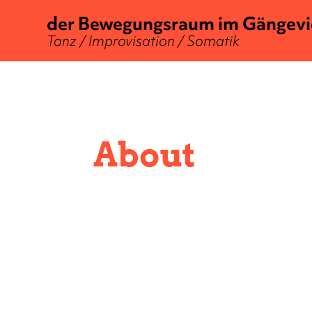
der Bewegungsraum im Gängevi
Tanz / Improvisation / Somatik
About