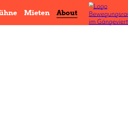
ühne
Mieten
About